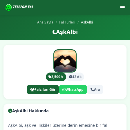
Ana Sayfa
Fal Türleri
AşkAlbi
AşkAlbi
3,500 ₺
42 dk
Falcıları Gör
WhatsApp
Ara
AşkAlbi Hakkında
AşkAlbi, aşk ve ilişkiler üzerine derinlemesine bir fal