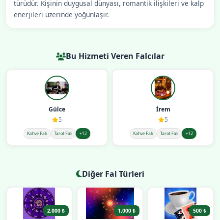
türüdür. Kişinin duygusal dünyası, romantik ilişkileri ve kalp
enerjileri üzerinde yoğunlaşır.
Bu Hizmeti Veren Falcılar
Gülce
İrem
5
5
Kahve Falı
Tarot Falı
+12
Kahve Falı
Tarot Falı
+12
Diğer Fal Türleri
2,000 ₺
1,000 ₺
500 ₺