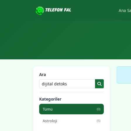
Ana S
Ara
Kategoriler
Tümü
(0)
Astroloji
(5)