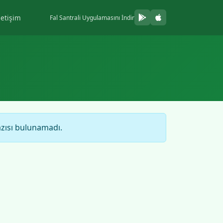
letişim
Fal Santrali Uygulamasını İndir
azısı bulunamadı.