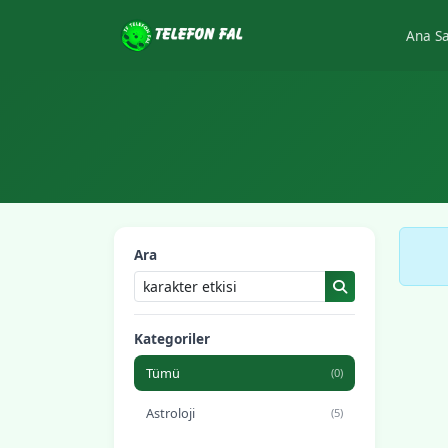
Ana S
Ara
Kategoriler
Tümü
(0)
Astroloji
(5)