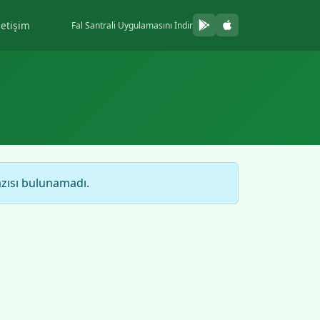
letişim
Fal Santrali Uygulamasını İndir
azısı bulunamadı.