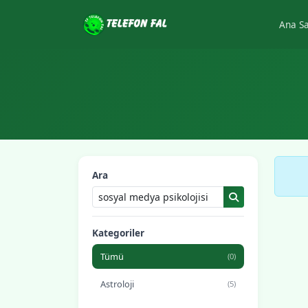
Ana S
Ara
Kategoriler
Tümü
(0)
Astroloji
(5)