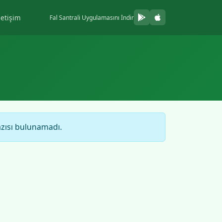
letişim
Fal Santrali Uygulamasını İndir
azısı bulunamadı.