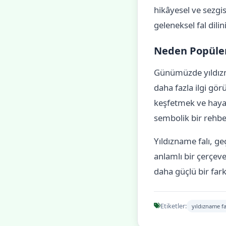
hikâyesel ve sezgis
geleneksel fal dili
Neden Popüler
Günümüzde yıldızn
daha fazla ilgi gör
keşfetmek ve hayatl
sembolik bir rehbe
Yıldızname falı, g
anlamlı bir çerçev
daha güçlü bir farkı
Etiketler:
yıldızname fa