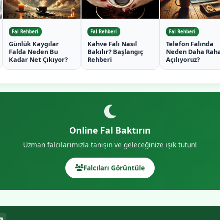
Fal Rehberi
Fal Rehberi
Fal Rehberi
Günlük Kaygılar
Kahve Falı Nasıl
Telefon Falında
Falda Neden Bu
Bakılır? Başlangıç
Neden Daha Rah
Kadar Net Çıkıyor?
Rehberi
Açılıyoruz?
Online Fal Baktırın
Uzman falcılarımızla tanışın ve geleceğinize ışık tutun!
Falcıları Görüntüle