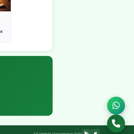
at
Fal Santrali Uygulamasını İndir