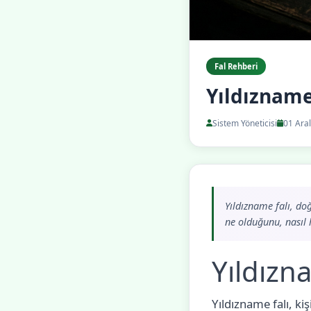
Fal Rehberi
Yıldızname
Sistem Yöneticisi
01 Aral
Yıldızname falı, do
ne olduğunu, nasıl 
Yıldızn
Yıldızname falı, k