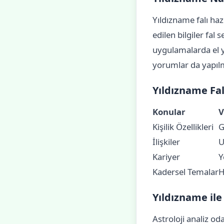
Yıldızname falı haz
edilen bilgiler fal 
uygulamalarda el ya
yorumlar da yapıl
Yıldızname Fal
Konular
V
Kişilik Özellikleri
G
İlişkiler
U
Kariyer
Y
Kadersel Temalar
H
Yıldızname ile
Astroloji analiz od