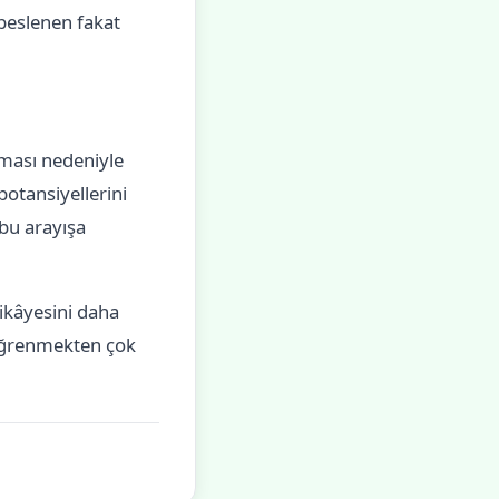
 beslenen fakat
ması nedeniyle
potansiyellerini
 bu arayışa
ikâyesini daha
 öğrenmekten çok