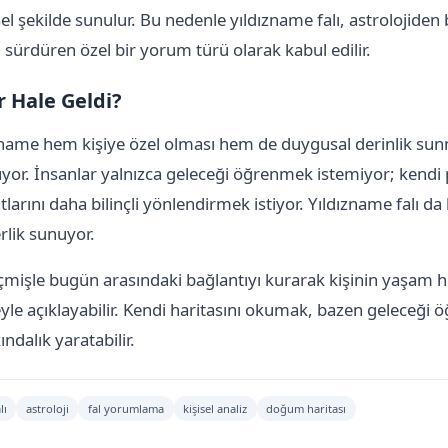
el şekilde sunulur. Bu nedenle yıldızname falı, astrolojiden
ni sürdüren özel bir yorum türü olarak kabul edilir.
 Hale Geldi?
ame hem kişiye özel olması hem de duygusal derinlik sun
üyor. İnsanlar yalnızca geleceği öğrenmek istemiyor; kendi 
arını daha bilinçli yönlendirmek istiyor. Yıldızname falı da
rlik sunuyor.
eçmişle bugün arasındaki bağlantıyı kurarak kişinin yaşam h
eyle açıklayabilir. Kendi haritasını okumak, bazen geleceği
ndalık yaratabilir.
lı
astroloji
fal yorumlama
kişisel analiz
doğum haritası