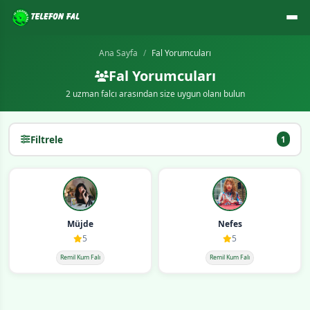
Ana Sayfa
Fal Yorumcuları
Fal Yorumcuları
2 uzman falcı arasından size uygun olanı bulun
Filtrele
1
Müjde
Nefes
5
5
Remil Kum Falı
Remil Kum Falı