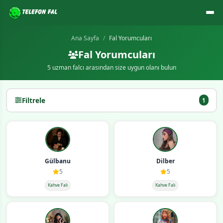
Ana Sayfa
Fal Yorumcuları
Fal Yorumcuları
5 uzman falcı arasından size uygun olanı bulun
Filtrele
1
Gülbanu
Dilber
5
5
Kahve Falı
Kahve Falı