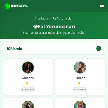
Ana Sayfa
Fal Yorumcuları
Fal Yorumcuları
5 uzman falcı arasından size uygun olanı bulun
Filtrele
1
Gülbanu
Dilber
5
5
Kahve/Tarot
Kahve/Tarot