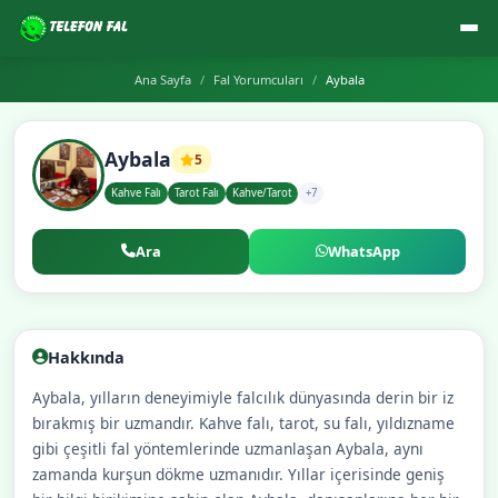
Ana Sayfa
Fal Yorumcuları
Aybala
Aybala
5
Kahve Falı
Tarot Falı
Kahve/Tarot
+7
Ara
WhatsApp
Hakkında
Aybala, yılların deneyimiyle falcılık dünyasında derin bir iz
bırakmış bir uzmandır. Kahve falı, tarot, su falı, yıldızname
gibi çeşitli fal yöntemlerinde uzmanlaşan Aybala, aynı
zamanda kurşun dökme uzmanıdır. Yıllar içerisinde geniş