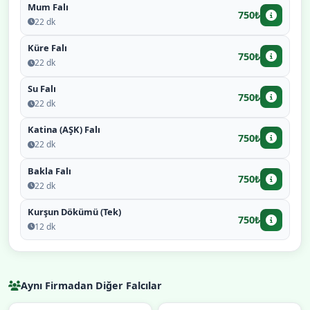
Mum Falı
750₺
22 dk
Küre Falı
750₺
22 dk
Su Falı
750₺
22 dk
Katina (AŞK) Falı
750₺
22 dk
Bakla Falı
750₺
22 dk
Kurşun Dökümü (Tek)
750₺
12 dk
Aynı Firmadan Diğer Falcılar