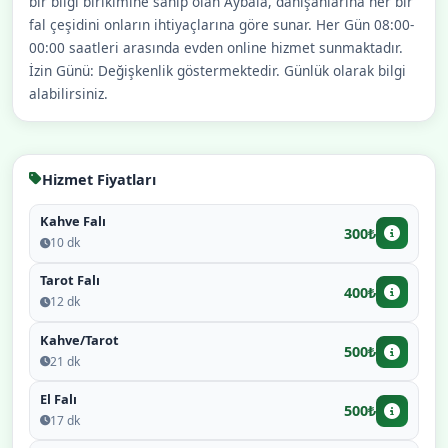
bir bilgi birikimine sahip olan Aybala, danışanlarına her bir
fal çeşidini onların ihtiyaçlarına göre sunar. Her Gün 08:00-
00:00 saatleri arasında evden online hizmet sunmaktadır.
İzin Günü: Değişkenlik göstermektedir. Günlük olarak bilgi
alabilirsiniz.
Hizmet Fiyatları
Kahve Falı
300₺
10 dk
Tarot Falı
400₺
12 dk
Kahve/Tarot
500₺
21 dk
El Falı
500₺
17 dk