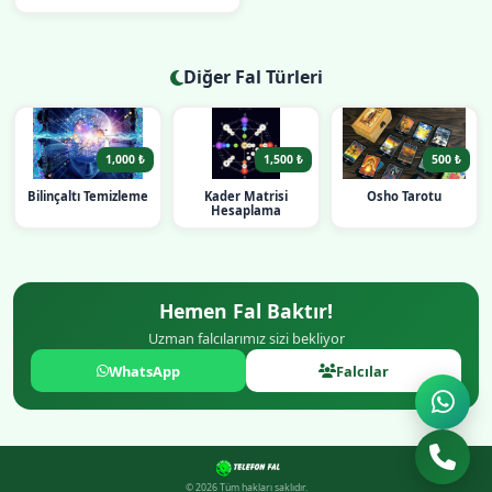
Diğer Fal Türleri
1,000 ₺
1,500 ₺
500 ₺
Bilinçaltı Temizleme
Kader Matrisi
Osho Tarotu
Hesaplama
Hemen Fal Baktır!
Uzman falcılarımız sizi bekliyor
WhatsApp
Falcılar
© 2026 Tüm hakları saklıdır.