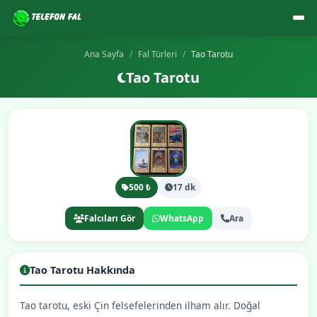
Ana Sayfa
Fal Türleri
Tao Tarotu
Tao Tarotu
500 ₺
17 dk
Falcıları Gör
WhatsApp
Ara
Tao Tarotu Hakkında
Tao tarotu, eski Çin felsefelerinden ilham alır. Doğal