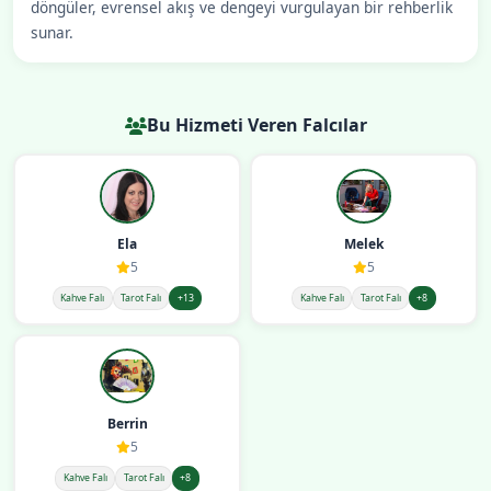
döngüler, evrensel akış ve dengeyi vurgulayan bir rehberlik
sunar.
Bu Hizmeti Veren Falcılar
Ela
Melek
5
5
Kahve Falı
Tarot Falı
+13
Kahve Falı
Tarot Falı
+8
Berrin
5
Kahve Falı
Tarot Falı
+8