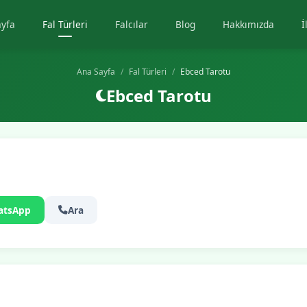
ayfa
Fal Türleri
Falcılar
Blog
Hakkımızda
İ
Ana Sayfa
Fal Türleri
Ebced Tarotu
Ebced Tarotu
atsApp
Ara