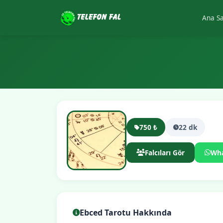
Ana S
750 ₺
22 dk
Falcıları Gör
Wh
Ebced Tarotu Hakkında