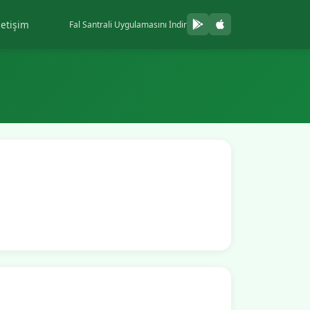
letişim
Fal Santrali Uygulamasını İndir