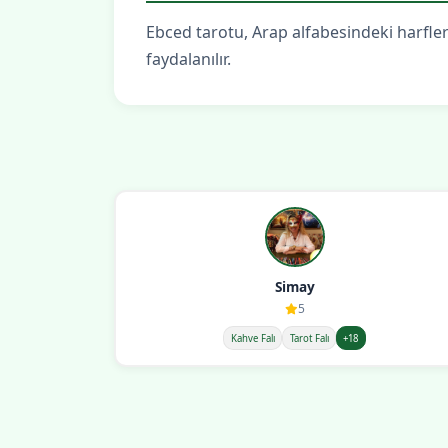
Ebced tarotu, Arap alfabesindeki harfleri
faydalanılır.
Simay
5
Kahve Falı
Tarot Falı
+18