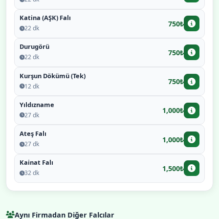
Katina (AŞK) Falı
750₺
22 dk
Durugörü
750₺
22 dk
Kurşun Dökümü (Tek)
750₺
12 dk
Yıldızname
1,000₺
27 dk
Ateş Falı
1,000₺
27 dk
Kainat Falı
1,500₺
32 dk
Aynı Firmadan Diğer Falcılar