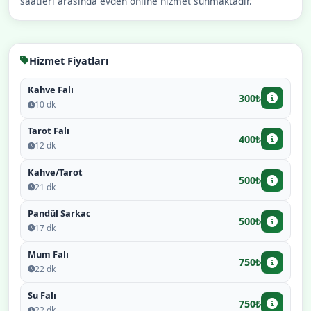
saatleri arasında evden online hizmet sunmaktadır.
Hizmet Fiyatları
Kahve Falı
300₺
10 dk
Tarot Falı
400₺
12 dk
Kahve/Tarot
500₺
21 dk
Pandül Sarkac
500₺
17 dk
Mum Falı
750₺
22 dk
Su Falı
750₺
22 dk