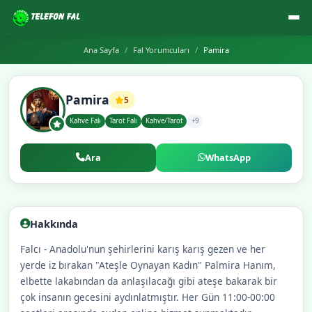
Ana Sayfa
Fal Yorumcuları
Pamira
Pamira
5
Kahve Falı
Tarot Falı
Kahve/Tarot
+9
Ara
WhatsApp
Hakkında
Falcı - Anadolu'nun şehirlerini karış karış gezen ve her
yerde iz bırakan "Ateşle Oynayan Kadın" Palmira Hanım,
elbette lakabından da anlaşılacağı gibi ateşe bakarak bir
çok insanın gecesini aydınlatmıştır. Her Gün 11:00-00:00