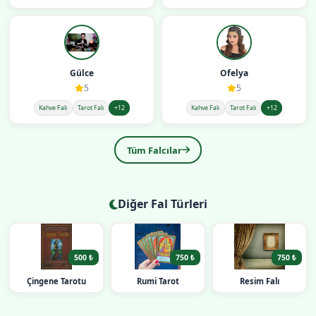
Gülce
Ofelya
5
5
Kahve Falı
Tarot Falı
+12
Kahve Falı
Tarot Falı
+12
Tüm Falcılar
Diğer Fal Türleri
500 ₺
750 ₺
750 ₺
Çingene Tarotu
Rumi Tarot
Resim Falı