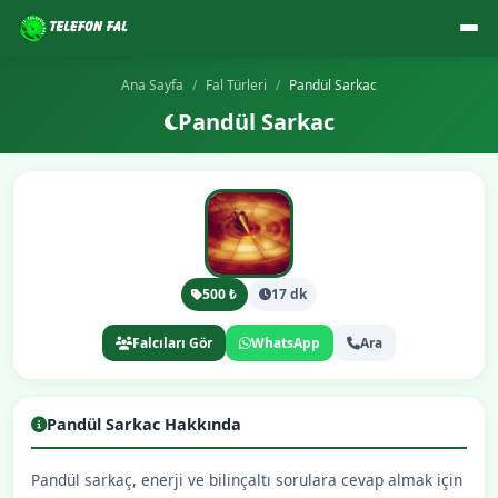
Ana Sayfa
Fal Türleri
Pandül Sarkac
Pandül Sarkac
500 ₺
17 dk
Falcıları Gör
WhatsApp
Ara
Pandül Sarkac Hakkında
Pandül sarkaç, enerji ve bilinçaltı sorulara cevap almak için