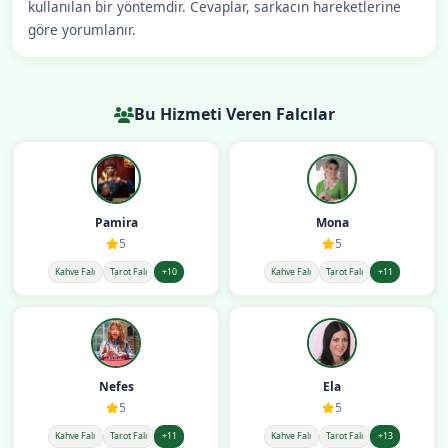
kullanılan bir yöntemdir. Cevaplar, sarkacın hareketlerine
göre yorumlanır.
Bu Hizmeti Veren Falcılar
Pamira
Mona
5
5
Kahve Falı
Tarot Falı
+10
Kahve Falı
Tarot Falı
+11
Nefes
Ela
5
5
Kahve Falı
Tarot Falı
+11
Kahve Falı
Tarot Falı
+13