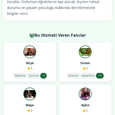
türüdür. Osho'nun öğretilerini baz alarak, kişinin ruhsal
durumu ve yaşam yolculuğu hakkında derinlemesine
bilgiler verir.
Bu Hizmeti Veren Falcılar
Atiye
Sinem
5
5
Kahve Falı
Tarot Falı
+9
Tarot Falı
Kahve/Tarot
+16
Maya
Aşkın
5
5