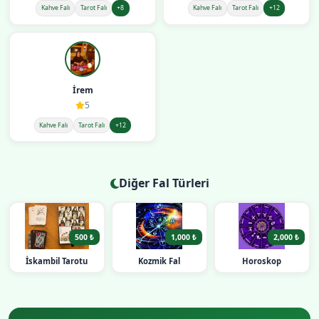
Kahve Falı
Tarot Falı
+8
Kahve Falı
Tarot Falı
+12
İrem
5
Kahve Falı
Tarot Falı
+12
Diğer Fal Türleri
500 ₺
1,000 ₺
2,000 ₺
İskambil Tarotu
Kozmik Fal
Horoskop