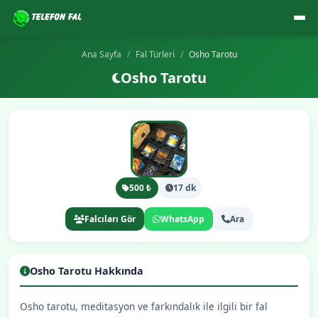
Ana Sayfa
Fal Türleri
Osho Tarotu
Osho Tarotu
500 ₺
17 dk
Falcıları Gör
WhatsApp
Ara
Osho Tarotu Hakkında
Osho tarotu, meditasyon ve farkındalık ile ilgili bir fal