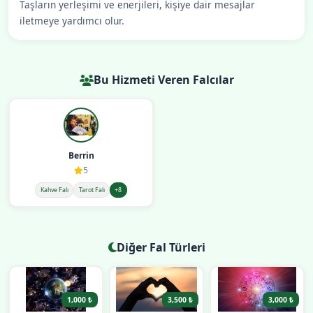
Taşların yerleşimi ve enerjileri, kişiye dair mesajlar
iletmeye yardımcı olur.
Bu Hizmeti Veren Falcılar
Berrin
5
Kahve Falı
Tarot Falı
+8
Diğer Fal Türleri
1,000 ₺
3,500 ₺
3,000 ₺