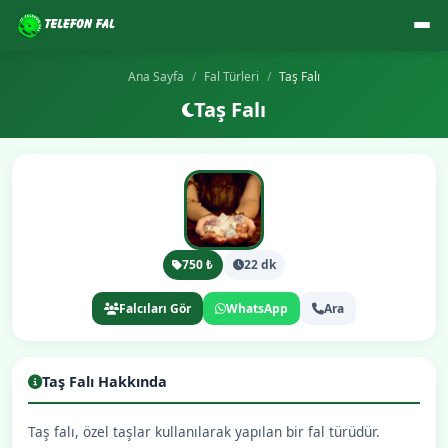
Ana Sayfa
Fal Türleri
Taş Falı
Taş Falı
750 ₺
22 dk
Falcıları Gör
WhatsApp
Ara
Taş Falı Hakkında
Taş falı, özel taşlar kullanılarak yapılan bir fal türüdür.