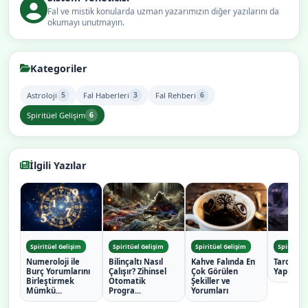
Fal ve mistik konularda uzman yazarımızın diğer yazılarını da
okumayı unutmayın.
Kategoriler
Astroloji
Fal Haberleri
Fal Rehberi
5
3
6
Spiritüel Gelişim
6
İlgili Yazılar
Spiritüel Gelişim
Spiritüel Gelişim
Spiritüel Gelişim
Spiritüel 
Numeroloji ile
Bilinçaltı Nasıl
Kahve Falında En
Tarot Fal
Burç Yorumlarını
Çalışır? Zihinsel
Çok Görülen
Yapılan 
Birleştirmek
Otomatik
Şekiller ve
Mümkü...
Progra...
Yorumları